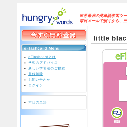
世界最強の英単語学習ツールと
毎日メールで届くから、三日坊
little b
eFlashcardとは
学習のアドバイス
新しい学習法のご提案
登録解除
お問い合わせ
ログイン
本日の単語