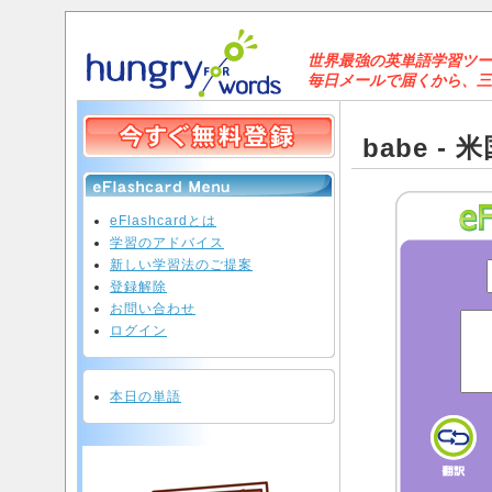
世界最強の英単語学習ツールと
毎日メールで届くから、三日坊
babe - 
eFlashcardとは
学習のアドバイス
新しい学習法のご提案
登録解除
お問い合わせ
ログイン
本日の単語