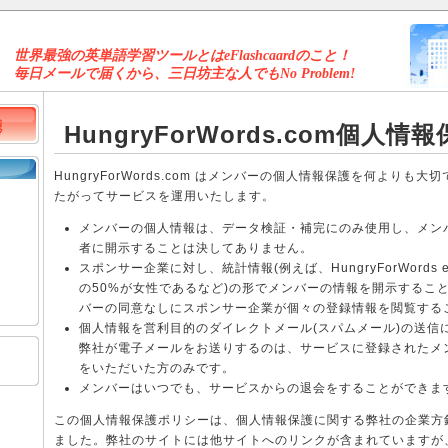
世界最強の英単語学習ツールとはeFlashcaardのこと！
毎日メールで届くから、三日坊主な人でもNo Problem!
HungryForWords.com個人
HungryForWords.com はメンバーの個人情報保護を何より
たがってサービスを運用いたします。
メンバーの個人情報は、データ検証・補完にのみ使用し、メン
者に開示することは決してありません。
スポンサー企業に対し、統計情報(例えば、HungryForWords e
の50%が女性であるなど)の形でメンバーの情報を開示するこ
バーの同意なしにスポンサー企業が個々の登録情報を閲覧する
個人情報を営利目的のダイレクトメール(スパムメール)の送信
弊社が電子メールをお送りするのは、サービスに登録されたメ
をいただいた方のみです。
メンバーはいつでも、サービスからの退会をすることができま
この個人情報保護ポリシーは、個人情報保護に関する弊社の企業方
ました。弊社のサイトには他サイトへのリンクが含まれていますが