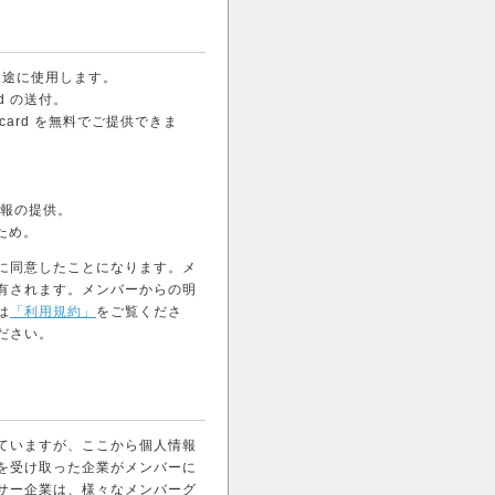
の用途に使用します。
d の送付。
card を無料でご提供できま
び情報の提供。
ため。
に同意したことになります。メ
有されます。メンバーからの明
は
「利用規約」
をご覧くださ
ださい。
ていますが、ここから個人情報
を受け取った企業がメンバーに
サー企業は、様々なメンバーグ