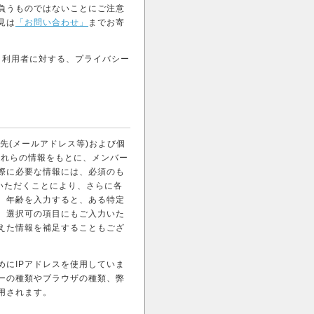
負うものではないことにご注意
見は
「お問い合わせ」
までお寄
サイト利用者に対する、プライバシー
ご連絡先(メールアドレス等)および個
これらの情報をもとに、メンバー
際に必要な情報には、必須のも
いただくことにより、さらに各
、年齢を入力すると、ある特定
。選択可の項目にもご入力いた
えた情報を補足することもござ
めにIPアドレスを使用していま
バーの種類やブラウザの種類、弊
用されます。