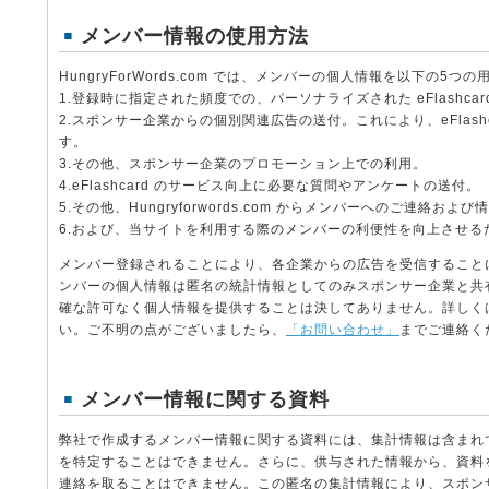
メンバー情報の使用方法
HungryForWords.com では、メンバーの個人情報を以下の5つ
1.登録時に指定された頻度での、パーソナライズされた eFlashcar
2.スポンサー企業からの個別関連広告の送付。これにより、eFlash
す。
3.その他、スポンサー企業のプロモーション上での利用。
4.eFlashcard のサービス向上に必要な質問やアンケートの送付。
5.その他、Hungryforwords.com からメンバーへのご連絡およ
6.および、当サイトを利用する際のメンバーの利便性を向上させる
メンバー登録されることにより、各企業からの広告を受信すること
ンバーの個人情報は匿名の統計情報としてのみスポンサー企業と共
確な許可なく個人情報を提供することは決してありません。詳しく
い。ご不明の点がございましたら、
「お問い合わせ」
までご連絡く
メンバー情報に関する資料
弊社で作成するメンバー情報に関する資料には、集計情報は含まれ
を特定することはできません。さらに、供与された情報から、資料
連絡を取ることはできません。この匿名の集計情報により、スポン