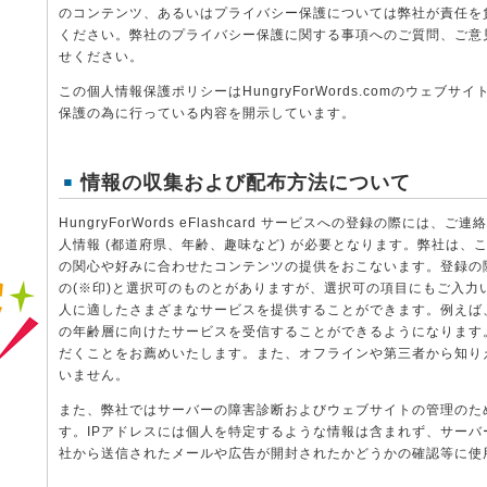
のコンテンツ、あるいはプライバシー保護については弊社が責任を
ください。弊社のプライバシー保護に関する事項へのご質問、ご意
せください。
この個人情報保護ポリシーはHungryForWords.comのウェブ
保護の為に行っている内容を開示しています。
情報の収集および配布方法について
HungryForWords eFlashcard サービスへの登録の際には、
人情報 (都道府県、年齢、趣味など) が必要となります。弊社は、
の関心や好みに合わせたコンテンツの提供をおこないます。登録の
の(※印)と選択可のものとがありますが、選択可の項目にもご入力
人に適したさまざまなサービスを提供することができます。例えば
の年齢層に向けたサービスを受信することができるようになります
だくことをお薦めいたします。また、オフラインや第三者から知り
いません。
また、弊社ではサーバーの障害診断およびウェブサイトの管理のた
す。IPアドレスには個人を特定するような情報は含まれず、サー
社から送信されたメールや広告が開封されたかどうかの確認等に使