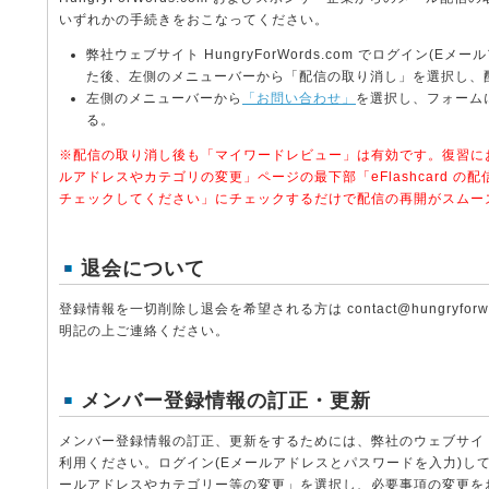
いずれかの手続きをおこなってください。
弊社ウェブサイト HungryForWords.com でログイン(E
た後、左側のメニューバーから「配信の取り消し」を選択し、
左側のメニューバーから
「お問い合わせ」
を選択し、フォーム
る。
※配信の取り消し後も「マイワードレビュー」は有効です。復習に
ルアドレスやカテゴリの変更」ページの最下部「eFlashcard 
チェックしてください」にチェックするだけで配信の再開がスムー
退会について
登録情報を一切削除し退会を希望される方は contact@hungryforw
明記の上ご連絡ください。
メンバー登録情報の訂正・更新
メンバー登録情報の訂正、更新をするためには、弊社のウェブサイト Hung
利用ください。ログイン(Eメールアドレスとパスワードを入力)し
ールアドレスやカテゴリー等の変更」を選択し、必要事項の変更を