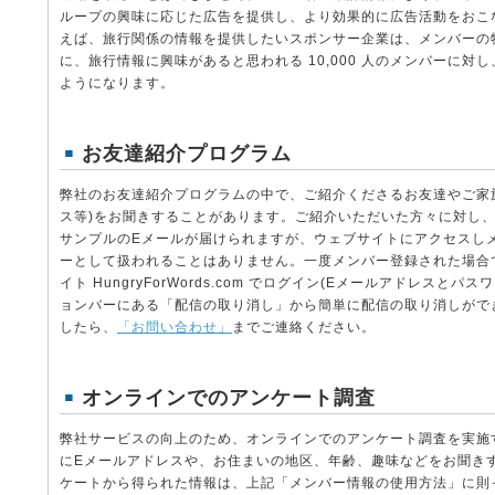
ループの興味に応じた広告を提供し、より効果的に広告活動をおこ
えば、旅行関係の情報を提供したいスポンサー企業は、メンバーの
に、旅行情報に興味があると思われる 10,000 人のメンバーに対
ようになります。
お友達紹介プログラム
弊社のお友達紹介プログラムの中で、ご紹介くださるお友達やご家
ス等)をお聞きすることがあります。ご紹介いただいた方々に対し、Hungr
サンプルのEメールが届けられますが、ウェブサイトにアクセスし
ーとして扱われることはありません。一度メンバー登録された場合
イト HungryForWords.com でログイン(Eメールアドレスと
ョンバーにある「配信の取り消し」から簡単に配信の取り消しがで
したら、
「お問い合わせ」
までご連絡ください。
オンラインでのアンケート調査
弊社サービスの向上のため、オンラインでのアンケート調査を実施
にEメールアドレスや、お住まいの地区、年齢、趣味などをお聞き
ケートから得られた情報は、上記「メンバー情報の使用方法」に則