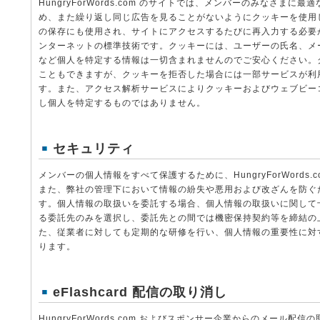
HungryForWords.com のサイトでは、メンバーのみなさま
め、また繰り返し同じ広告を見ることがないようにクッキーを使用
の保存にも使用され、サイトにアクセスするたびに再入力する必要
ンターネットの標準技術です。クッキーには、ユーザーの氏名、メ
など個人を特定する情報は一切含まれませんのでご安心ください。
こともできますが、クッキーを拒否した場合には一部サービスが利
す。また、アクセス解析サービスによりクッキーおよびウェブビー
し個人を特定するものではありません。
セキュリティ
メンバーの個人情報をすべて保護するために、HungryForWords
また、弊社の管理下において情報の紛失や悪用および改ざんを防ぐ
す。個人情報の取扱いを委託する場合、個人情報の取扱いに関して
る委託先のみを選択し、委託先との間では機密保持契約等を締結の
た、従業者に対しても定期的な研修を行い、個人情報の重要性に対
ります。
eFlashcard
配信の取り消し
HungryForWords.com およびスポンサー企業からのメール