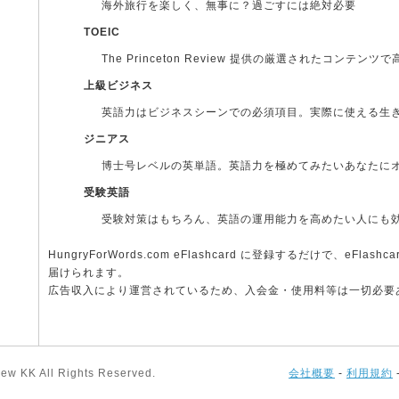
海外旅行を楽しく、無事に？過ごすには絶対必要
TOEIC
The Princeton Review 提供の厳選されたコンテン
上級ビジネス
英語力はビジネスシーンでの必須項目。実際に使える生
ジニアス
博士号レベルの英単語。英語力を極めてみたいあなたに
受験英語
受験対策はもちろん、英語の運用能力を高めたい人にも
HungryForWords.com eFlashcard に登録するだけで、eFla
届けられます。
広告収入により運営されているため、入会金・使用料等は一切必要
ew KK All Rights Reserved.
会社概要
-
利用規約