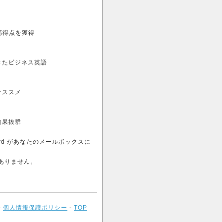
ツで高得点を獲得
きたビジネス英語
オススメ
効果抜群
shcard があなたのメールボックスに
ありません。
-
個人情報保護ポリシー
-
TOP