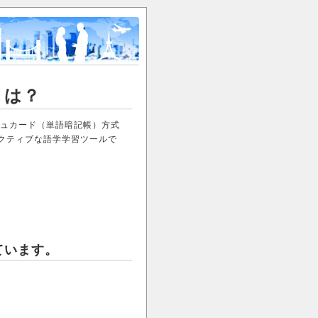
 とは？
フラッシュカード（単語暗記帳）方式
クティブな語学学習ツールで
ています。