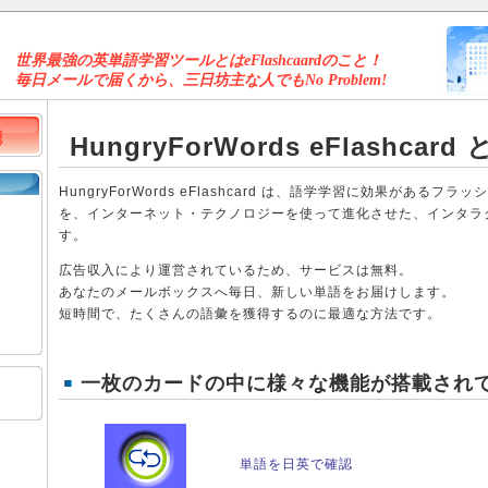
世界最強の英単語学習ツールとはeFlashcaardのこと！
毎日メールで届くから、三日坊主な人でもNo Problem!
HungryForWords eFlashcard
HungryForWords eFlashcard は、語学学習に効果がある
を、インターネット・テクノロジーを使って進化させた、インタラ
す。
広告収入により運営されているため、サービスは無料。
あなたのメールボックスへ毎日、新しい単語をお届けします。
短時間で、たくさんの語彙を獲得するのに最適な方法です。
一枚のカードの中に様々な機能が搭載され
単語を日英で確認