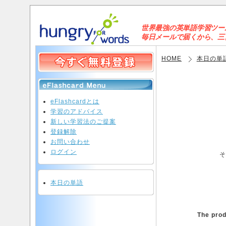
世界最強の英単語学習ツールと
毎日メールで届くから、三日坊
HOME
本日の単
eFlashcardとは
学習のアドバイス
新しい学習法のご提案
登録解除
お問い合わせ
ログイン
そ
本日の単語
The prod