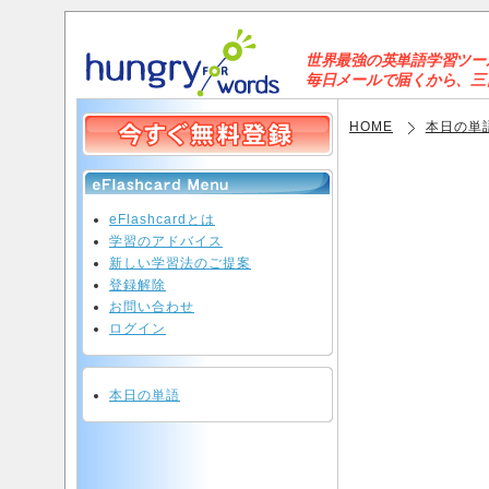
世界最強の英単語学習ツールと
毎日メールで届くから、三日坊
HOME
本日の単
eFlashcardとは
学習のアドバイス
新しい学習法のご提案
登録解除
お問い合わせ
ログイン
本日の単語