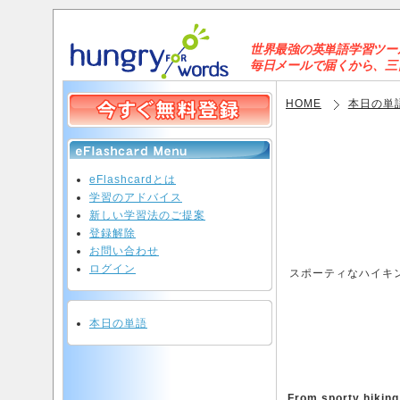
世界最強の英単語学習ツールと
毎日メールで届くから、三日坊
HOME
本日の単
eFlashcardとは
学習のアドバイス
新しい学習法のご提案
登録解除
お問い合わせ
ログイン
スポーティなハイキ
本日の単語
From sporty hiking